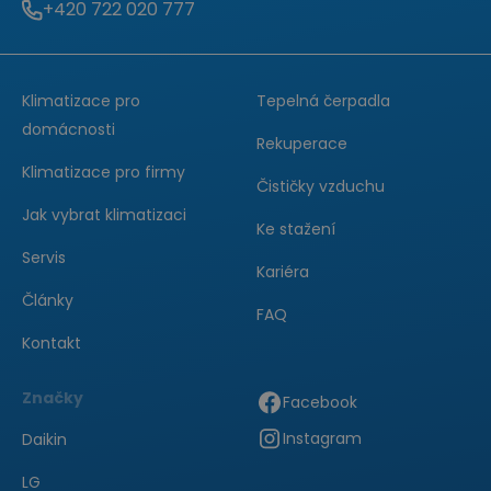
+420 722 020 777
Zavolejte
nám:
Klimatizace pro
Tepelná čerpadla
domácnosti
Rekuperace
Klimatizace pro firmy
Čističky vzduchu
Jak vybrat klimatizaci
Ke stažení
Servis
Kariéra
Články
FAQ
Kontakt
Značky
Facebook
Instagram
Daikin
LG