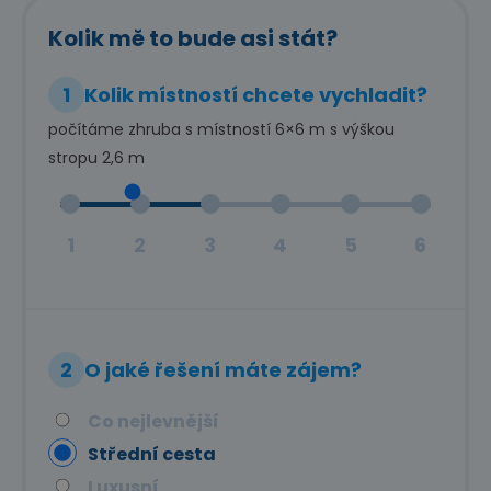
Kolik mě to bude asi stát?
1
Kolik místností chcete vychladit?
počítáme zhruba s místností 6×6 m s výškou
stropu 2,6 m
1
2
3
4
5
6
2
O jaké řešení máte zájem?
Co nejlevnější
Střední cesta
Luxusní