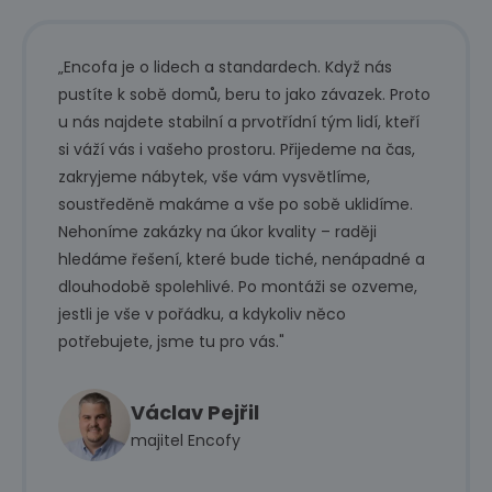
„Encofa je o lidech a standardech. Když nás
pustíte k sobě domů, beru to jako závazek. Proto
u nás najdete stabilní a prvotřídní tým lidí, kteří
si váží vás i vašeho prostoru. Přijedeme na čas,
zakryjeme nábytek, vše vám vysvětlíme,
soustředěně makáme a vše po sobě uklidíme.
Nehoníme zakázky na úkor kvality – raději
hledáme řešení, které bude tiché, nenápadné a
dlouhodobě spolehlivé. Po montáži se ozveme,
jestli je vše v pořádku, a kdykoliv něco
potřebujete, jsme tu pro vás."
Václav Pejřil
majitel Encofy