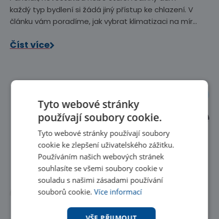
každý typ bydlení si žádá jiný přístup ke chlazení. V
článku vám poradíme, jak vybrat klimatizaci na míru
vašemu prostoru, možnostem i typu nemovitosti.
Číst více
Realizace domácnosti
Tyto webové stránky
používají soubory cookie.
Tyto webové stránky používají soubory
cookie ke zlepšení uživatelského zážitku.
Používáním našich webových stránek
souhlasíte se všemi soubory cookie v
souladu s našimi zásadami používání
souborů cookie.
Více informací
VŠE PŘIJMOUT