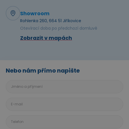
Showroom
Rohlenka 260, 664 51 Jiříkovice
Otevírací doba po předchozí domluvě
Zobrazit v mapách
Nebo nám přímo napište
Jméno
a
příjmení
E-
mail
Telefon