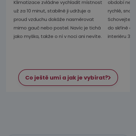
Klimatizace zvládne vychladit místnost
období nebo 
už za 10 minut, stabilně ji udržuje a
rychlé, snad
proud vzduchu dokáže nasměrovat
Schovejte de
mimo gauč nebo postel. Navíc je tichá
do skříně a u
jako myška, takže o ní v noci ani nevíte.
interiéru 365
Co ještě umí a jak je vybírat?