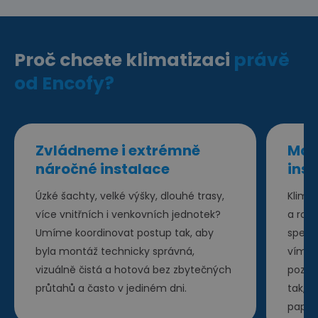
Proč chcete klimatizaci
právě
od Encofy?
Zvládneme i extrémně
Mám
náročné instalace
inst
Úzké šachty, velké výšky, dlouhé trasy,
Klima
více vnitřních i venkovních jednotek?
a rod
Umíme koordinovat postup tak, aby
speci
byla montáž technicky správná,
víme, 
vizuálně čistá a hotová bez zbytečných
pozor
průtahů a často v jediném dni.
tak, a
papíře