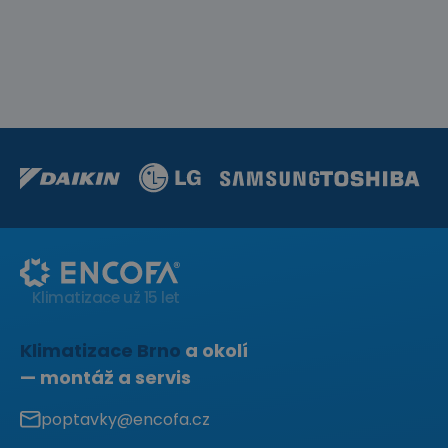
Klimatizace už 15 let
Klimatizace Brno
a okolí
— montáž a servis
poptavky@encofa.cz