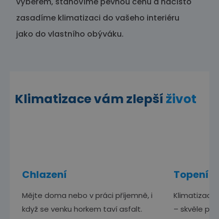
výběrem, stanovíme pevnou cenu a načisto
zasadíme klimatizaci do vašeho interiéru
jako do vlastního obýváku.
Klimatizace vám zlepší
život
Chlazení
Topení
Mějte doma nebo v práci příjemně, i
Klimatizace 
když se venku horkem taví asfalt.
– skvěle pos