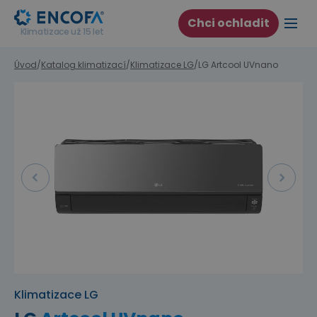
Chci ochladit
Klimatizace už 15 let
Úvod
/
Katalog klimatizací
/
Klimatizace LG
/
LG Artcool UVnano
Předchozí
Další
Klimatizace LG