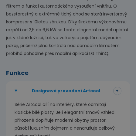
filtrem a funkcí automatického vysoušení vnitřku. O
bezstarostný a extrémně tichý chod se stará invertorový
kompresor s 10letou zárukou. Díky širokému výkonovému
rozpětí od 2,5 do 6,6 kW se tento elegantní model uplatní
jak v klidné ložnici, tak ve velkoryse pojatém obývacím
pokoji, přičemž plná kontrola nad domácím klimatem
probíhá pohodlně přes mobilní aplikaci LG ThinQ.
Funkce
Designové provedení Artcool
Série Artcool cílí na interiéry, které odmítají
klasické bílé plasty. Její elegantní tmavý vzhled
přirozeně doplňuje moderní obytný prostor,
působí luxusním dojmem a nenarušuje celkový
design místnosti.