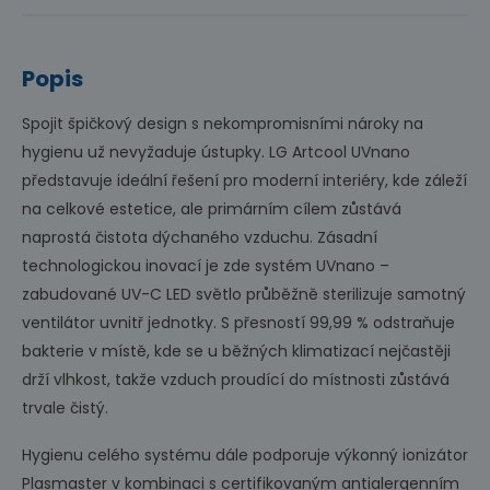
Popis
Spojit špičkový design s nekompromisními nároky na
hygienu už nevyžaduje ústupky. LG Artcool UVnano
představuje ideální řešení pro moderní interiéry, kde záleží
na celkové estetice, ale primárním cílem zůstává
naprostá čistota dýchaného vzduchu. Zásadní
technologickou inovací je zde systém UVnano –
zabudované UV-C LED světlo průběžně sterilizuje samotný
ventilátor uvnitř jednotky. S přesností 99,99 % odstraňuje
bakterie v místě, kde se u běžných klimatizací nejčastěji
drží vlhkost, takže vzduch proudící do místnosti zůstává
trvale čistý.
Hygienu celého systému dále podporuje výkonný ionizátor
Plasmaster v kombinaci s certifikovaným antialergenním