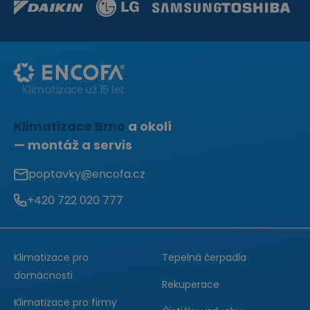
Klimatizace už 15 let
Klimatizace Brno
a okolí
— montáž a servis
poptavky@encofa.cz
+420 722 020 777
Zavolejte
nám:
Klimatizace pro
Tepelná čerpadla
domácnosti
Rekuperace
Klimatizace pro firmy