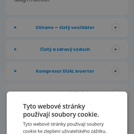
UVnano — čistý ventilátor
Čistý a zdravý vzduch
Kompresor DUAL Inverter
Automatické čištění
Tyto webové stránky
používají soubory cookie.
Ovládání přes Wi-Fi (LG ThinQ)
Tyto webové stránky používají soubory
cookie ke zlepšení uživatelského zážitku.