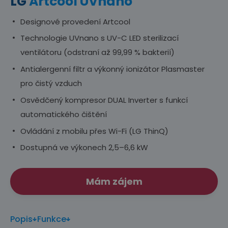
LG
Artcool UVnano
Designové provedení Artcool
Technologie UVnano s UV-C LED sterilizací
ventilátoru (odstraní až 99,99 % bakterií)
Antialergenní filtr a výkonný ionizátor Plasmaster
pro čistý vzduch
Osvědčený kompresor DUAL Inverter s funkcí
automatického čištění
Ovládání z mobilu přes Wi-Fi (LG ThinQ)
Dostupná ve výkonech 2,5–6,6 kW
Mám zájem
Popis
Funkce