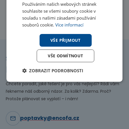
Používáním našich webových stránek
souhlasíte se všemi soubory cookie v
souladu s našimi zásadami používání
souborů cookie.
Více informací
VŠE PŘIJMOUT
VŠE ODMÍTNOUT
S výběrem vám
pomůžeme ještě
dnes!
ZOBRAZIT PODROBNOSTI
Chcete poradit, jaké řešení je pro vás nejlepší? Rádi vám
řekneme náš odborný názor. Za kolik? Zdarma. Proč?
Protože plánovat se vyplatí – i nám!
poptavky@encofa.cz