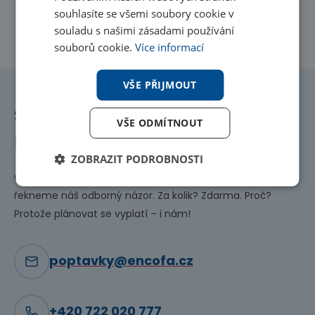
souhlasíte se všemi soubory cookie v
souladu s našimi zásadami používání
souborů cookie.
Více informací
VŠE PŘIJMOUT
S výběrem vám
VŠE ODMÍTNOUT
pomůžeme ještě
dnes!
ZOBRAZIT PODROBNOSTI
Chcete poradit, jaké řešení je pro vás nejlepší? Rádi vám
řekneme náš odborný názor. Za kolik? Zdarma. Proč?
Protože plánovat se vyplatí – i nám!
poptavky@encofa.cz
+420 722 020 777