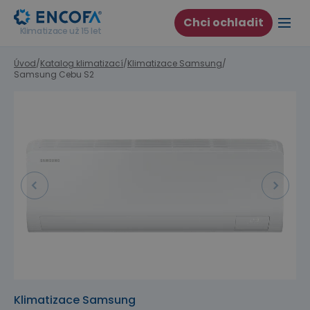
Chci ochladit
Klimatizace už 15 let
Úvod
/
Katalog klimatizací
/
Klimatizace Samsung
/
Samsung Cebu S2
Předchozí
Další
Klimatizace Samsung