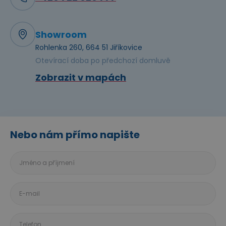
Showroom
Rohlenka 260, 664 51 Jiříkovice
Otevírací doba po předchozí domluvě
Zobrazit v mapách
Nebo nám přímo napište
Jméno
a
příjmení
E-
mail
Telefon