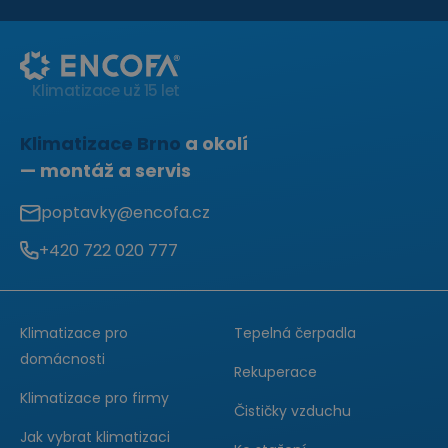
Klimatizace už 15 let
Klimatizace Brno
a okolí
— montáž a servis
poptavky@encofa.cz
+420 722 020 777
Zavolejte
nám:
Klimatizace pro
Tepelná čerpadla
domácnosti
Rekuperace
Klimatizace pro firmy
Čističky vzduchu
Jak vybrat klimatizaci