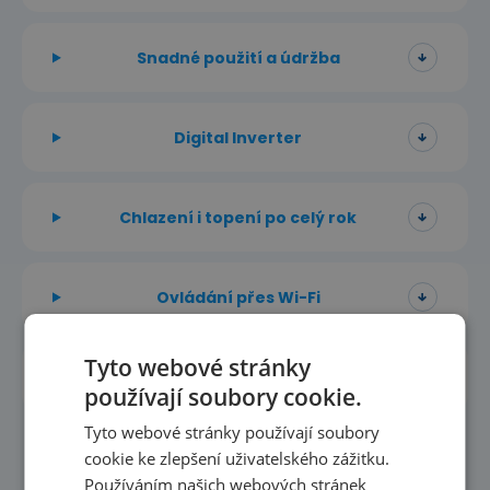
Snadné použití a údržba
Digital Inverter
Chlazení i topení po celý rok
Ovládání přes Wi-Fi
Tyto webové stránky
Single i multi-split
používají soubory cookie.
Tyto webové stránky používají soubory
cookie ke zlepšení uživatelského zážitku.
Používáním našich webových stránek