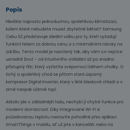
Popis
Hledáte naprosto jednoduchou, spolehlivou klimatizaci,
kolem které nebudete muset zbytečně běhat? Samsung
Cebu S2 představuje ideální volbu pro ty, kteří vyžadují
funkční řešení za dobrou cenu a s minimálními nároky na
údržbu. Tento model je navržený tak, aby vám co nejvíce
usnadnil život – od intuitivního ovládání až po snadno
přístupný filtr, který vyčistíte svépomocí během chvilky. O
tichý a spolehlivý chod se přitom stará úsporný
kompresor Digital Inverter, který v létě bleskově chladí a v
zimě naopak účinně topí.
Ačkoliv jde o základnější řadu, nechybí jí chytré funkce pro
moderní domácnost. Díky integrované Wi-Fi si
požadovanou teplotu nastavíte pohodlně přes aplikaci
SmartThings v mobilu, ať už jste v kanceláři, nebo na