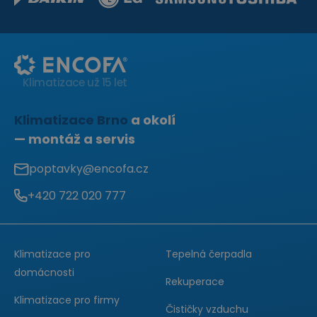
Klimatizace už 15 let
Klimatizace Brno
a okolí
— montáž a servis
poptavky@encofa.cz
+420 722 020 777
Zavolejte
nám:
Klimatizace pro
Tepelná čerpadla
domácnosti
Rekuperace
Klimatizace pro firmy
Čističky vzduchu