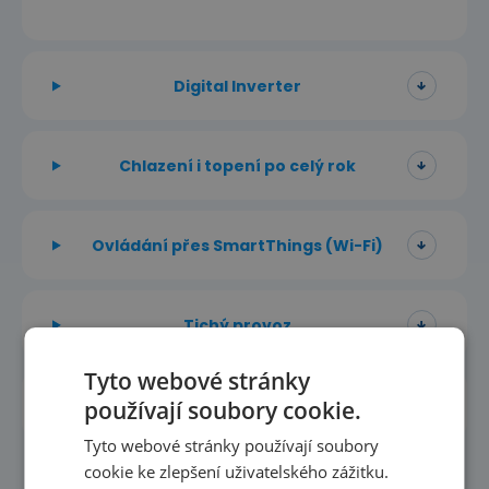
Digital Inverter
Chlazení i topení po celý rok
Ovládání přes SmartThings (Wi-Fi)
Tichý provoz
Tyto webové stránky
Single i multi-split
používají soubory cookie.
Tyto webové stránky používají soubory
cookie ke zlepšení uživatelského zážitku.