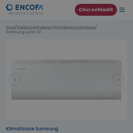
Chci ochladit
Klimatizace už 15 let
Úvod
/
Katalog klimatizací
/
Klimatizace Samsung
/
Samsung Luzon S2
Předchozí
Další
Klimatizace Samsung