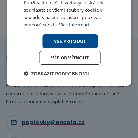
Používáním našich webových stránek
souhlasíte se všemi soubory cookie v
souladu s našimi zásadami používání
souborů cookie.
Více informací
VŠE PŘIJMOUT
S výběrem vám
VŠE ODMÍTNOUT
pomůžeme ještě
dnes!
ZOBRAZIT PODROBNOSTI
Chcete poradit, jaké řešení je pro vás nejlepší? Rádi vám
řekneme náš odborný názor. Za kolik? Zdarma. Proč?
Protože plánovat se vyplatí – i nám!
poptavky@encofa.cz