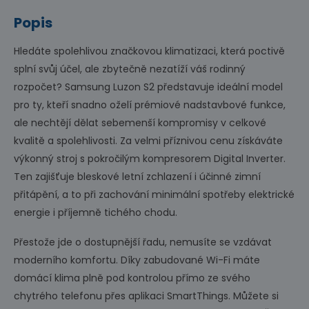
Popis
Hledáte spolehlivou značkovou klimatizaci, která poctivě
splní svůj účel, ale zbytečně nezatíží váš rodinný
rozpočet? Samsung Luzon S2 představuje ideální model
pro ty, kteří snadno oželí prémiové nadstavbové funkce,
ale nechtějí dělat sebemenší kompromisy v celkové
kvalitě a spolehlivosti. Za velmi příznivou cenu získáváte
výkonný stroj s pokročilým kompresorem Digital Inverter.
Ten zajišťuje bleskové letní zchlazení i účinné zimní
přitápění, a to při zachování minimální spotřeby elektrické
energie i příjemně tichého chodu.
Přestože jde o dostupnější řadu, nemusíte se vzdávat
moderního komfortu. Díky zabudované Wi-Fi máte
domácí klima plně pod kontrolou přímo ze svého
chytrého telefonu přes aplikaci SmartThings. Můžete si